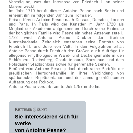
Venedig an, was das Interesse von Friedrich I. an seiner
Malerei weckt.
Im Jahr 1710 beruft dieser Antoine Pesne nach Berlin und
ernennt ihn im folgenden Jahr zum Hofmaler.
Reisen führen Antoine Pesne nach Dessau, Dresden, London
und Paris. In Paris wird der Künstler im Jahr 1720 als
Mitglied der Akademie aufgenommen. Durch seine Bildnisse
der königlichen Familie wird Pesne ein hohes Ansehen zuteil.
1722 wird Antoine Pesne Direktor der Berliner
Kunstakademie. Zeitgleich entstehen seine Porträts von
Friedrich II. und Julie von Voß. In den Folgejahren erhält
Antoine Pesne durch Friedrich den Großen auch Aufträge für
allegorisch-mythologische Wand- und Deckengemälde in den
Schlössern Rheinsberg, Charlottenburg, Sanssouci und dem
Potsdamer Stadtschloss sowie für genrehafte Szenen.
Berühmt wird Antoine Pesne jedoch durch seine Porträts der
preußischen Herrscherfamilie in ihrer Verbindung von
spätbarocker Repräsentation und der anmutig-einfühlsamen
Auffassung des Rokoko.
Antoine Pesne verstirbt am 5. Juli 1757 in Berlin.
Sie interessieren sich für
Werke
von Antoine Pesne?